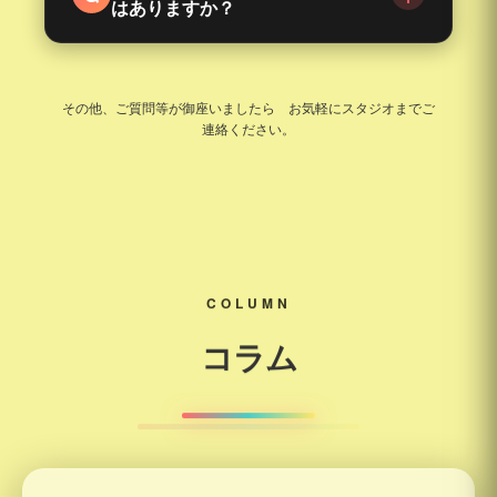
はありますか？
スをお悩みの方はお気軽にお問い合わせくださ
体験料・室内履きスニーカー・動きやすい服装・
い。
飲み物・タオルをご用意ください。
その他、ご質問等が御座いましたら お気軽にスタジオまでご
連絡ください。
COLUMN
コラム