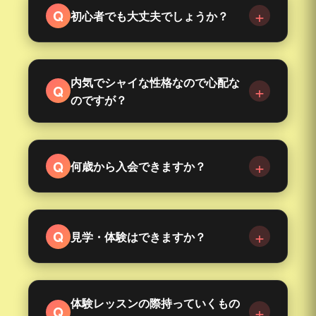
+
Q
初心者でも大丈夫でしょうか？
もちろん大丈夫です！
ほとんどの生徒さんが初心者からのスタートなの
内気でシャイな性格なので心配な
+
Q
でご安心ください。
のですが？
講師が丁寧にサポートしますし、まずは"楽しむこ
ご安心ください！アットホームな雰囲気なので、
と"が一番大切です。
内気なお子さんでもすぐになじめます。ダンスを
+
Q
何歳から入会できますか？
通してお友達もたくさんできますよ。
未就学児クラスが3歳から入会可能です。
+
Q
見学・体験はできますか？
見学は随時行っております。
体験レッスンについては、お電話かお問い合わせ
体験レッスンの際持っていくもの
+
Q
フォームよりご予約の上、お越しください。クラ