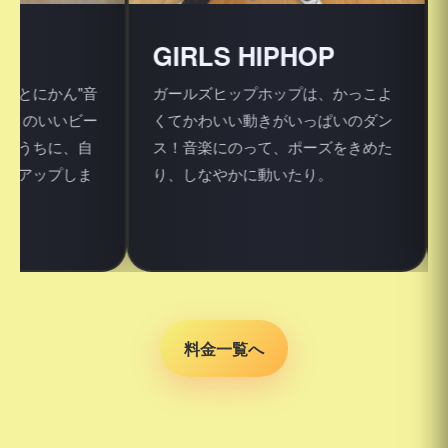
GIRLS HIPHOP
K-P
ん"音
ガールズヒップホップは、かっこよ
K-PO
いビー
くてかわいい動きがいっぱいのダン
ティス
に、自
ス！音楽にのって、ポーズをきめた
るクラ
プしま
り、しなやかに動いたり。
ちらも曲
びます
料金一覧へ