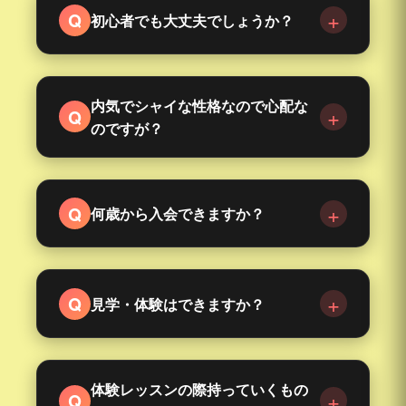
+
Q
初心者でも大丈夫でしょうか？
もちろん大丈夫です！
ほとんどの生徒さんが初心者からのスタートなの
内気でシャイな性格なので心配な
+
Q
でご安心ください。
のですが？
講師が丁寧にサポートしますし、まずは"楽しむこ
ご安心ください！アットホームな雰囲気なので、
と"が一番大切です。
内気なお子さんでもすぐになじめます。ダンスを
+
Q
何歳から入会できますか？
通してお友達もたくさんできますよ。
未就学児クラスが3歳から入会可能です。
+
Q
見学・体験はできますか？
見学は随時行っております。
体験レッスンについては、お電話かお問い合わせ
体験レッスンの際持っていくもの
+
Q
フォームよりご予約の上、お越しください。クラ