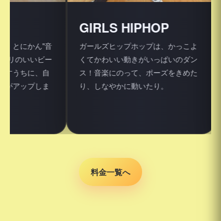
GIRLS HIPHOP
K-P
ん"音
ガールズヒップホップは、かっこよ
K-PO
いビー
くてかわいい動きがいっぱいのダン
ティス
に、自
ス！音楽にのって、ポーズをきめた
るクラ
プしま
り、しなやかに動いたり。
ちらも
びます
料金一覧へ